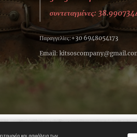
συντεταγμένες
: 38.99073
Παραγγελίες
:
+30 6948054173
Email
:
kitsoscompany@gmail.co
ειτουργία και ασφάλεια των