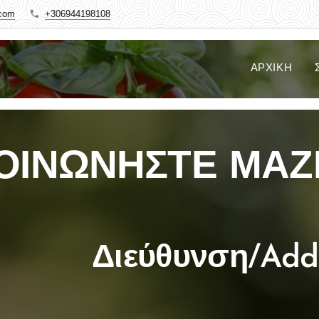
com
+306944198108
ΑΡΧΙΚΉ
ΟΙΝΩΝΗΣΤΕ ΜΑΖ
Διεύθυνση/Add