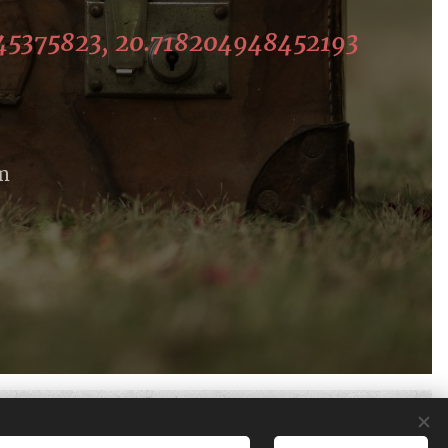
445375823, 20.718204948452193
m
Υλοποιήθηκε από τη
Webnode
Cookies