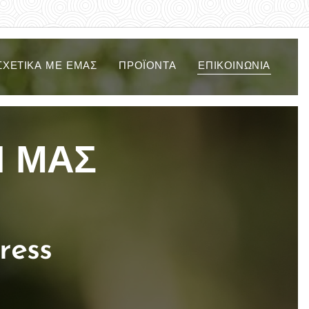
ΣΧΕΤΙΚΆ ΜΕ ΕΜΆΣ
ΠΡΟΪΌΝΤΑ
ΕΠΙΚΟΙΝΩΝΊΑ
Ι ΜΑΣ
ress